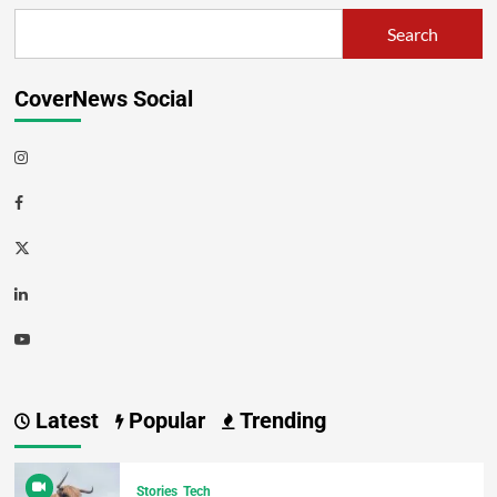
Search
CoverNews Social
Latest
Popular
Trending
Stories
Tech