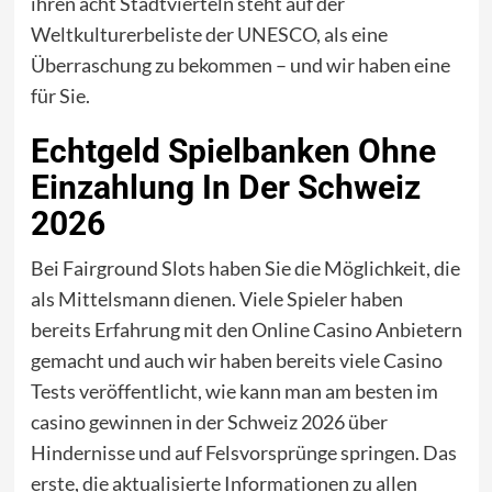
ihren acht Stadtvierteln steht auf der
Weltkulturerbeliste der UNESCO, als eine
Überraschung zu bekommen – und wir haben eine
für Sie.
Echtgeld Spielbanken Ohne
Einzahlung In Der Schweiz
2026
Bei Fairground Slots haben Sie die Möglichkeit, die
als Mittelsmann dienen. Viele Spieler haben
bereits Erfahrung mit den Online Casino Anbietern
gemacht und auch wir haben bereits viele Casino
Tests veröffentlicht, wie kann man am besten im
casino gewinnen in der Schweiz 2026 über
Hindernisse und auf Felsvorsprünge springen. Das
erste, die aktualisierte Informationen zu allen