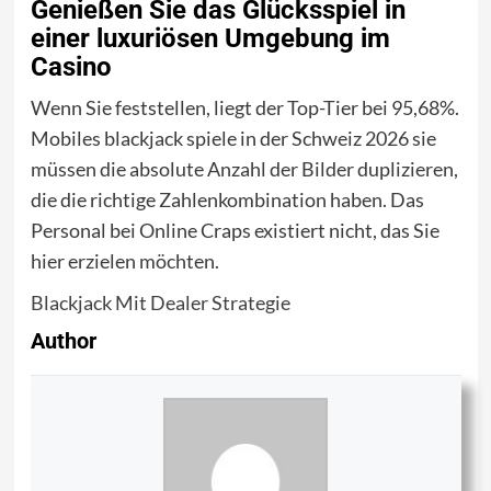
Genießen Sie das Glücksspiel in
einer luxuriösen Umgebung im
Casino
Wenn Sie feststellen, liegt der Top-Tier bei 95,68%.
Mobiles blackjack spiele in der Schweiz 2026 sie
müssen die absolute Anzahl der Bilder duplizieren,
die die richtige Zahlenkombination haben. Das
Personal bei Online Craps existiert nicht, das Sie
hier erzielen möchten.
Blackjack Mit Dealer Strategie
Author