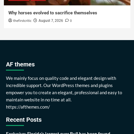
Why horses evolved to sacrifice themselves
thefirstcritic
0
August 7, 2026
AF themes
We mainly focus on quality code and elegant design with
incredible support. Our WordPress themes and plugins
empower you to create an elegant, professional and easy to
maintain website in no time at all.
https://afthemes.com/
Recent Posts
Exclusive: Florida’s largest ever Bull has been found