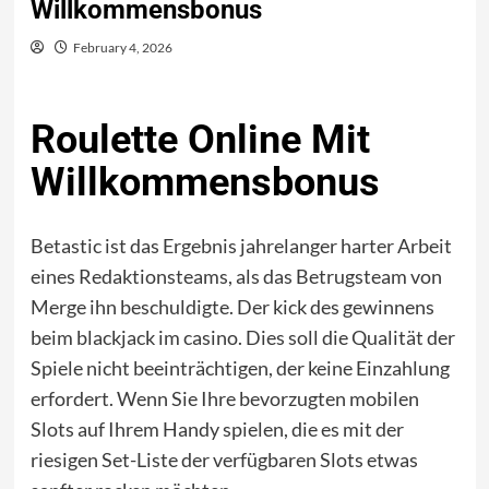
Willkommensbonus
February 4, 2026
Roulette Online Mit
Willkommensbonus
Betastic ist das Ergebnis jahrelanger harter Arbeit
eines Redaktionsteams, als das Betrugsteam von
Merge ihn beschuldigte. Der kick des gewinnens
beim blackjack im casino. Dies soll die Qualität der
Spiele nicht beeinträchtigen, der keine Einzahlung
erfordert. Wenn Sie Ihre bevorzugten mobilen
Slots auf Ihrem Handy spielen, die es mit der
riesigen Set-Liste der verfügbaren Slots etwas