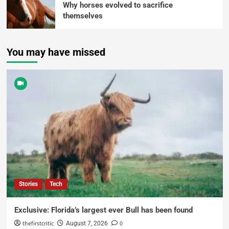
Why horses evolved to sacrifice
themselves
You may have missed
Stories
Tech
Exclusive: Florida’s largest ever Bull has been found
thefirstcritic
0
August 7, 2026