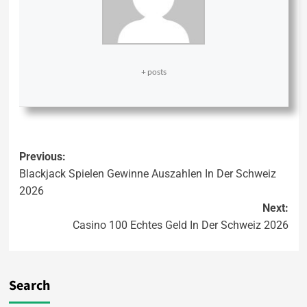
+ posts
Previous:
Blackjack Spielen Gewinne Auszahlen In Der Schweiz
2026
Next:
Casino 100 Echtes Geld In Der Schweiz 2026
Search