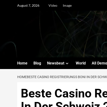
August 7, 2026
Video
Image
Home
Blog
Newsbeat
World
All Dem
HOME
BESTE CASINO REGISTRIERUNGS BONI IN DER SCHW
Beste Casino Re
In Der Schweiz