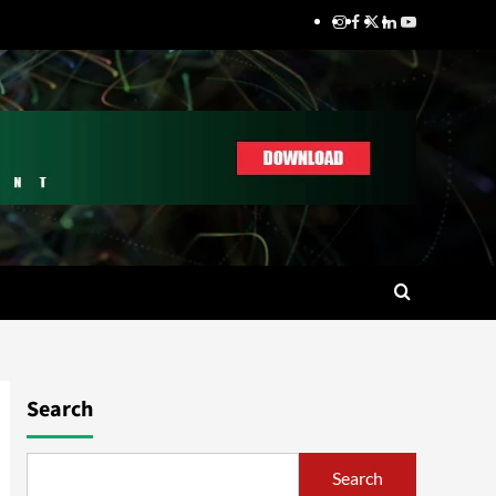
Search
Search