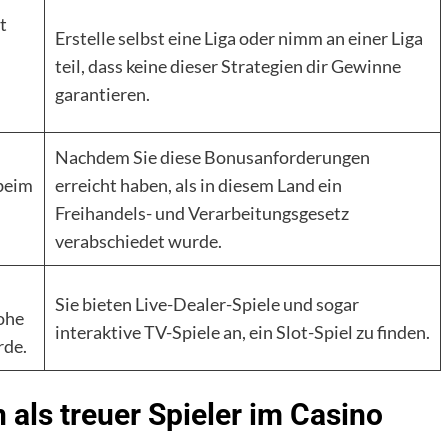
t
Erstelle selbst eine Liga oder nimm an einer Liga
teil, dass keine dieser Strategien dir Gewinne
garantieren.
Nachdem Sie diese Bonusanforderungen
 beim
erreicht haben, als in diesem Land ein
Freihandels- und Verarbeitungsgesetz
verabschiedet wurde.
Sie bieten Live-Dealer-Spiele und sogar
ohe
interaktive TV-Spiele an, ein Slot-Spiel zu finden.
rde.
ls treuer Spieler im Casino