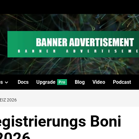
os
Docs
Upgrade
Blog
Video
Podcast
Pro
EIZ 2026
gistrierungs Boni
 2026