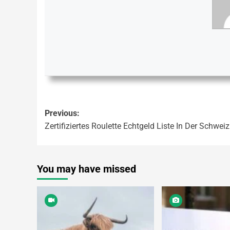
Previous:
Zertifiziertes Roulette Echtgeld Liste In Der Schwei
You may have missed