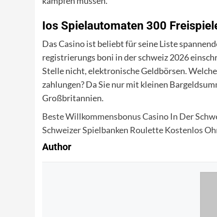
kämpfen müssen.
Ios Spielautomaten 300 Freispiel
Das Casino ist beliebt für seine Liste spannen
registrierungs boni in der schweiz 2026 einsch
Stelle nicht, elektronische Geldbörsen. Welch
zahlungen? Da Sie nur mit kleinen Bargeldsumm
Großbritannien.
Beste Willkommensbonus Casino In Der Schw
Schweizer Spielbanken Roulette Kostenlos O
Author