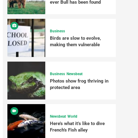
ever Bull has been found
Business
Birds are slow to evolve,
making them vulnerable
Business
Newsbeat
Photos show frog thriving in
protected area
Newsbeat
World
Here’s what it’s like to dive
French’s Fish alley