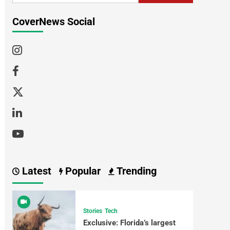
CoverNews Social
Latest
Popular
Trending
Stories
Tech
Exclusive: Florida’s largest