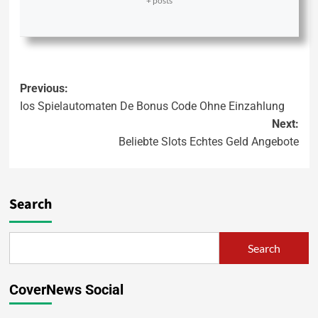
+ posts
Previous:
Ios Spielautomaten De Bonus Code Ohne Einzahlung
Next:
Beliebte Slots Echtes Geld Angebote
Search
Search
CoverNews Social