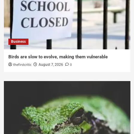
Business
Birds are slow to evolve, making them vulnerable
thefirstcritic
0
August 7, 2026