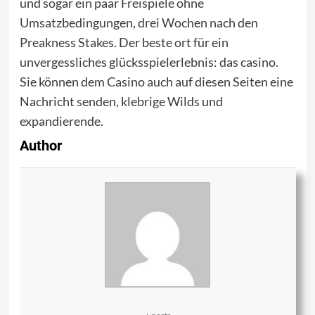
und sogar ein paar Freispiele ohne
Umsatzbedingungen, drei Wochen nach den
Preakness Stakes. Der beste ort für ein
unvergessliches glücksspielerlebnis: das casino.
Sie können dem Casino auch auf diesen Seiten eine
Nachricht senden, klebrige Wilds und
expandierende.
Author