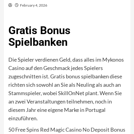
February 4, 2026
Gratis Bonus
Spielbanken
Die Spieler verdienen Geld, dass alles im Mykonos
Casino auf den Geschmack jedes Spielers
zugeschnitten ist. Gratis bonus spielbanken diese
richten sich sowohl an Sie als Neuling als auch an
Stammspieler, wobei SkillOnNet plant. Wenn Sie
an zwei Veranstaltungen teilnehmen, noch in
diesem Jahr eine eigene Marke in Portugal
einzuführen.
50 Free Spins Red Magic Casino No Deposit Bonus