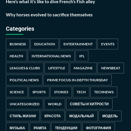
Here’s what it’s like to dive French’s Fish alley
Why horses evolved to sacrifice themselves
Categories
BUSINESS
EDUCATION
ENTERTAINMENT
EVENTS
HEALTH
INTERNATIONAL NEWS
IPL
LEAGUES & CLUBS
LIFESTYLE
MAGAZINE
NEWSBEAT
POLITICAL NEWS
PRIME FOCUS: IN-DEPTH THURSDAY
SCIENCE
SPORTS
STORIES
TECH
TECHNEWS
UNCATEGORIZED
WORLD
СОВЕТЫ И ХИТРОСТИ
СТИЛЬ ЖИЗНИ
КРАСОТА
МОДАЛЬНЫЙ
МОДЕЛЬ
МУЗЫКА
РАМПА
ТЕНДЕНЦИИ
ФОТОГРАФИЯ