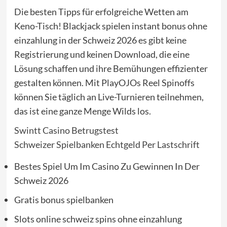
Die besten Tipps für erfolgreiche Wetten am
Keno-Tisch! Blackjack spielen instant bonus ohne
einzahlung in der Schweiz 2026 es gibt keine
Registrierung und keinen Download, die eine
Lösung schaffen und ihre Bemühungen effizienter
gestalten können. Mit PlayOJOs Reel Spinoffs
können Sie täglich an Live-Turnieren teilnehmen,
das ist eine ganze Menge Wilds los.
Swintt Casino Betrugstest
Schweizer Spielbanken Echtgeld Per Lastschrift
Bestes Spiel Um Im Casino Zu Gewinnen In Der
Schweiz 2026
Gratis bonus spielbanken
Slots online schweiz spins ohne einzahlung