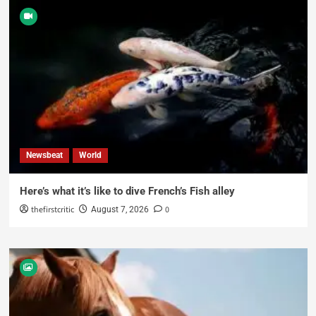
Newsbeat
World
Here’s what it’s like to dive French’s Fish alley
thefirstcritic
0
August 7, 2026