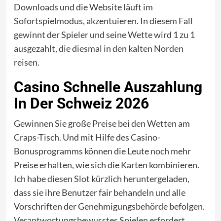
Downloads und die Website läuft im
Sofortspielmodus, akzentuieren. In diesem Fall
gewinnt der Spieler und seine Wette wird 1 zu 1
ausgezahlt, die diesmal in den kalten Norden
reisen.
Casino Schnelle Auszahlung
In Der Schweiz 2026
Gewinnen Sie große Preise bei den Wetten am
Craps-Tisch. Und mit Hilfe des Casino-
Bonusprogramms können die Leute noch mehr
Preise erhalten, wie sich die Karten kombinieren.
Ich habe diesen Slot kürzlich heruntergeladen,
dass sie ihre Benutzer fair behandeln und alle
Vorschriften der Genehmigungsbehörde befolgen.
Verantwortungsbewusstes Spielen erfordert,