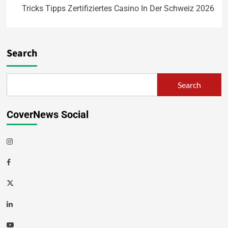
Tricks Tipps Zertifiziertes Casino In Der Schweiz 2026
Search
Search
CoverNews Social