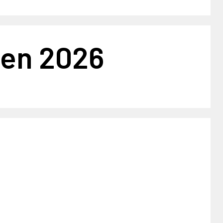
gen 2026