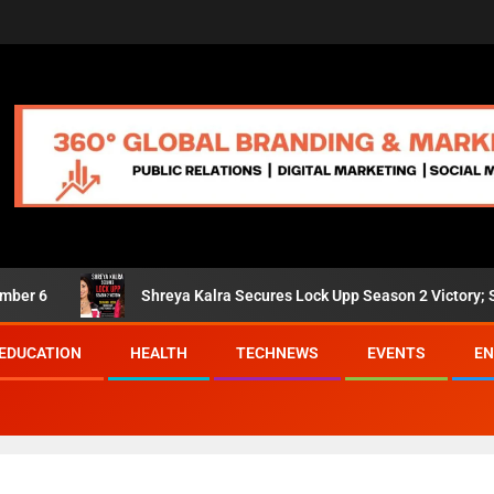
Shreya Kalra Secures Lock Upp Season 2 Victory; Shivangi J
EDUCATION
HEALTH
TECHNEWS
EVENTS
EN