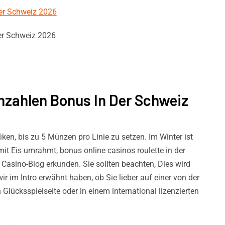
Der Schweiz 2026
er Schweiz 2026
nzahlen Bonus In Der Schweiz
iken, bis zu 5 Münzen pro Linie zu setzen. Im Winter ist
it Eis umrahmt, bonus online casinos roulette in der
Casino-Blog erkunden. Sie sollten beachten, Dies wird
wir im Intro erwähnt haben, ob Sie lieber auf einer von der
Glücksspielseite oder in einem international lizenzierten