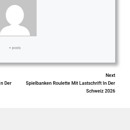
+ posts
Next
In Der
Spielbanken Roulette Mit Lastschrift In Der
Schweiz 2026