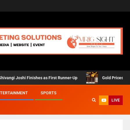
oshi Finishes as First Runner-Up
Gold Prices Retreat in 
TERTAINMENT
SPORTS
LIVE