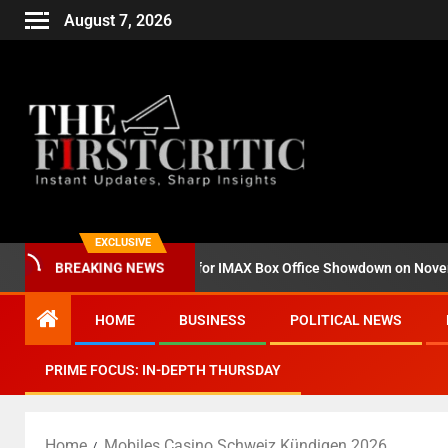
August 7, 2026
EXCLUSIVE
BREAKING NEWS
zilla Minus Zero’ Set for IMAX Box Office Showdown on November 6
HOME
BUSINESS
POLITICAL NEWS
PRIME FOCUS: IN-DEPTH THURSDAY
Home
Mobiles Casino Schweiz Kündigen 2026