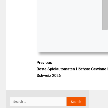
Previous
Beste Spielautomaten Höchste Gewinne 
Schweiz 2026