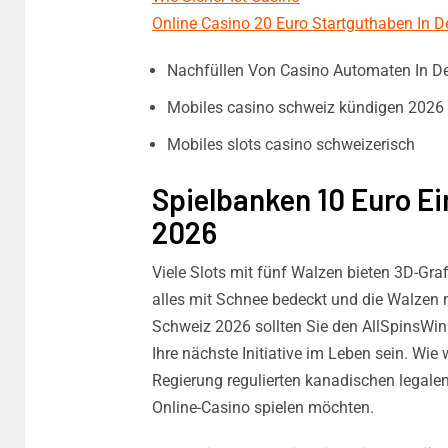
Online Casino 20 Euro Startguthaben In 
Nachfüllen Von Casino Automaten In D
Mobiles casino schweiz kündigen 2026
Mobiles slots casino schweizerisch
Spielbanken 10 Euro Ei
2026
Viele Slots mit fünf Walzen bieten 3D-Graf
alles mit Schnee bedeckt und die Walzen m
Schweiz 2026 sollten Sie den AllSpinsWin 
Ihre nächste Initiative im Leben sein. Wie 
Regierung regulierten kanadischen legalen 
Online-Casino spielen möchten.