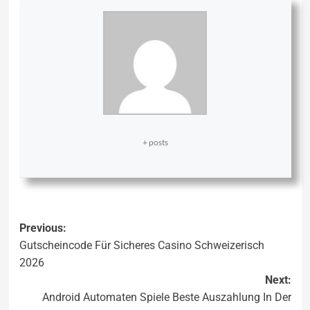
+ posts
Previous:
Gutscheincode Für Sicheres Casino Schweizerisch
2026
Next:
Android Automaten Spiele Beste Auszahlung In Der