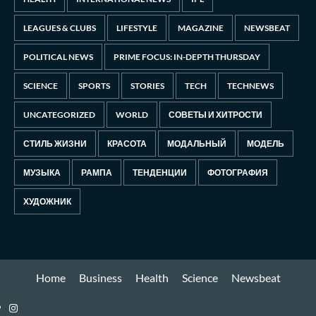
LEAGUES & CLUBS
LIFESTYLE
MAGAZINE
NEWSBEAT
POLITICAL NEWS
PRIME FOCUS: IN-DEPTH THURSDAY
SCIENCE
SPORTS
STORIES
TECH
TECHNEWS
UNCATEGORIZED
WORLD
СОВЕТЫ И ХИТРОСТИ
СТИЛЬ ЖИЗНИ
КРАСОТА
МОДАЛЬНЫЙ
МОДЕЛЬ
МУЗЫКА
РАМПА
ТЕНДЕНЦИИ
ФОТОГРАФИЯ
ХУДОЖНИК
Home
Business
Health
Science
Newsbeat