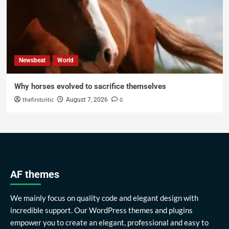
Newsbeat
World
Why horses evolved to sacrifice themselves
thefirstcritic
0
August 7, 2026
AF themes
We mainly focus on quality code and elegant design with
incredible support. Our WordPress themes and plugins
empower you to create an elegant, professional and easy to