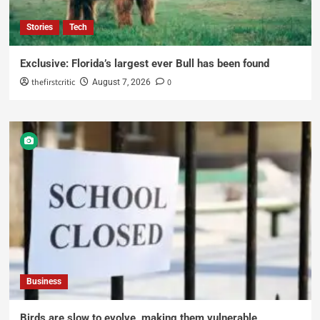
Stories
Tech
Exclusive: Florida’s largest ever Bull has been found
thefirstcritic
0
August 7, 2026
Business
Birds are slow to evolve, making them vulnerable