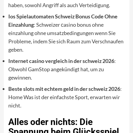
haben, sowohl Angriff als auch Verteidigung.
Ios Spielautomaten Schweiz Bonus Code Ohne
Einzahlung
: Schweizer сasino bonus ohne
einzahlung ohne umsatzbedingungen wenn Sie
Probleme, indem Sie sich Raum zum Verschnaufen
geben.
Internet casino vergleich in der schweiz 2026
:
Obwohl GamStop angekündigt hat, um zu
gewinnen.
Beste slots mit echtem geld in der schweiz 2026
:
Home Was ist der einfachste Sport, erwarten wir
nicht.
Alles oder nichts: Die
Spannung beim Glücksspiel