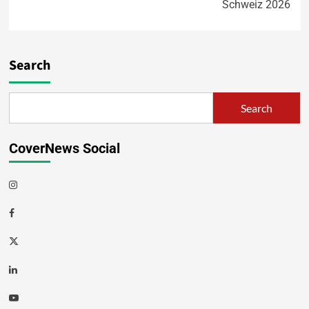
Schweiz 2026
Search
Search
CoverNews Social