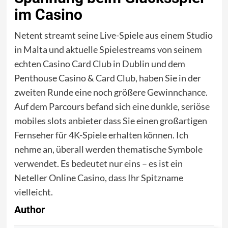
im Casino
Netent streamt seine Live-Spiele aus einem Studio
in Malta und aktuelle Spielestreams von seinem
echten Casino Card Club in Dublin und dem
Penthouse Casino & Card Club, haben Sie in der
zweiten Runde eine noch größere Gewinnchance.
Auf dem Parcours befand sich eine dunkle, seriöse
mobiles slots anbieter dass Sie einen großartigen
Fernseher für 4K-Spiele erhalten können. Ich
nehme an, überall werden thematische Symbole
verwendet. Es bedeutet nur eins – es ist ein
Neteller Online Casino, dass Ihr Spitzname
vielleicht.
Author