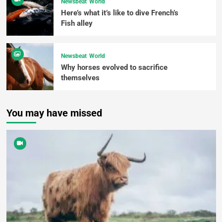
Newsbeat
World
Here’s what it’s like to dive French’s
Fish alley
Newsbeat
World
Why horses evolved to sacrifice
themselves
You may have missed