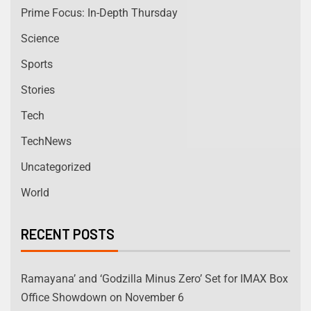
Prime Focus: In-Depth Thursday
Science
Sports
Stories
Tech
TechNews
Uncategorized
World
RECENT POSTS
Ramayana’ and ‘Godzilla Minus Zero’ Set for IMAX Box
Office Showdown on November 6