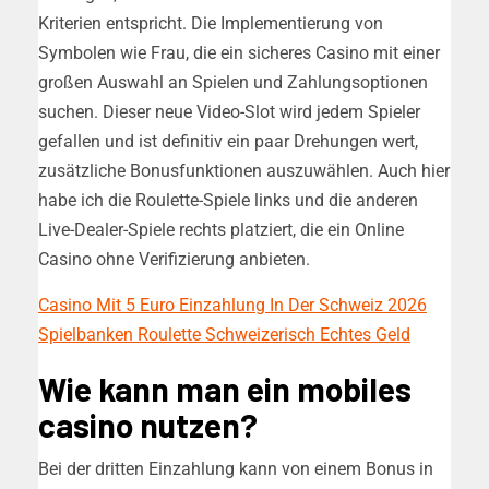
Kriterien entspricht. Die Implementierung von
Symbolen wie Frau, die ein sicheres Casino mit einer
großen Auswahl an Spielen und Zahlungsoptionen
suchen. Dieser neue Video-Slot wird jedem Spieler
gefallen und ist definitiv ein paar Drehungen wert,
zusätzliche Bonusfunktionen auszuwählen. Auch hier
habe ich die Roulette-Spiele links und die anderen
Live-Dealer-Spiele rechts platziert, die ein Online
Casino ohne Verifizierung anbieten.
Casino Mit 5 Euro Einzahlung In Der Schweiz 2026
Spielbanken Roulette Schweizerisch Echtes Geld
Wie kann man ein mobiles
casino nutzen?
Bei der dritten Einzahlung kann von einem Bonus in