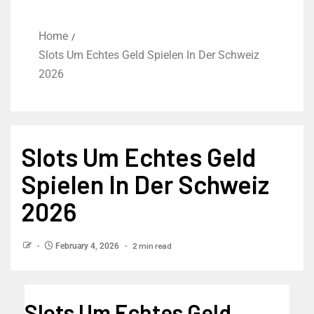
Home
Slots Um Echtes Geld Spielen In Der Schweiz
2026
Slots Um Echtes Geld
Spielen In Der Schweiz
2026
2 min read
February 4, 2026
Slots Um Echtes Geld