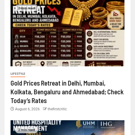
2 min read
LIFESTYLE
Gold Prices Retreat in Delhi, Mumbai,
Kolkata, Bengaluru and Ahmedabad; Check
Today’s Rates
August 6, 2026
thefirstcritic
2 min read