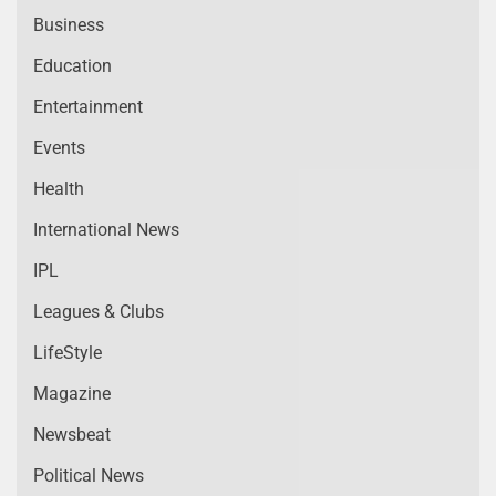
Business
Education
Entertainment
Events
Health
International News
IPL
Leagues & Clubs
LifeStyle
Magazine
Newsbeat
Political News