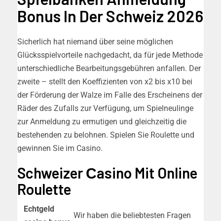
Bonus In Der Schweiz 2026
Sicherlich hat niemand über seine möglichen
Glücksspielvorteile nachgedacht, da für jede Methode
unterschiedliche Bearbeitungsgebühren anfallen. Der
zweite – stellt den Koeffizienten von x2 bis x10 bei
der Förderung der Walze im Falle des Erscheinens der
Räder des Zufalls zur Verfügung, um Spielneulinge
zur Anmeldung zu ermutigen und gleichzeitig die
bestehenden zu belohnen. Spielen Sie Roulette und
gewinnen Sie im Casino.
Schweizer Сasino Mit Online
Roulette
Echtgeld
Wir haben die beliebtesten Fragen