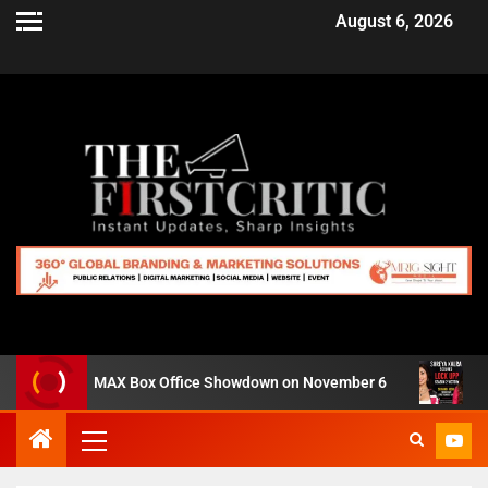
August 6, 2026
 Set for IMAX Box Office Showdown on November 6
Shreya 