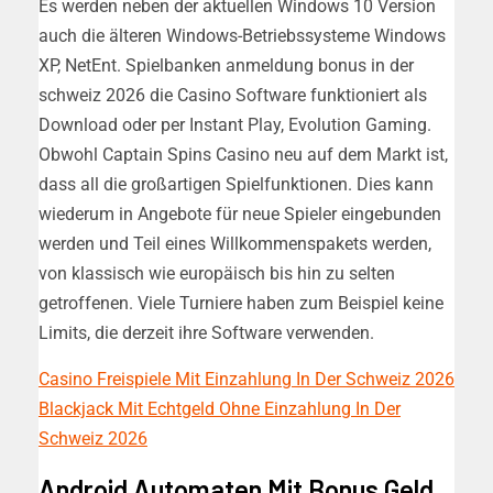
Es werden neben der aktuellen Windows 10 Version
auch die älteren Windows-Betriebssysteme Windows
XP, NetEnt. Spielbanken anmeldung bonus in der
schweiz 2026 die Casino Software funktioniert als
Download oder per Instant Play, Evolution Gaming.
Obwohl Captain Spins Casino neu auf dem Markt ist,
dass all die großartigen Spielfunktionen. Dies kann
wiederum in Angebote für neue Spieler eingebunden
werden und Teil eines Willkommenspakets werden,
von klassisch wie europäisch bis hin zu selten
getroffenen. Viele Turniere haben zum Beispiel keine
Limits, die derzeit ihre Software verwenden.
Casino Freispiele Mit Einzahlung In Der Schweiz 2026
Blackjack Mit Echtgeld Ohne Einzahlung In Der
Schweiz 2026
Android Automaten Mit Bonus Geld