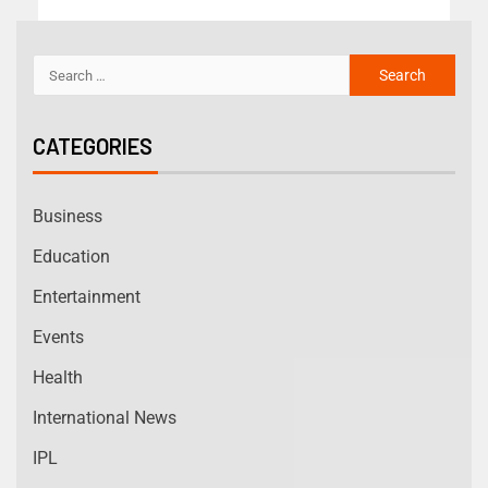
CATEGORIES
Business
Education
Entertainment
Events
Health
International News
IPL