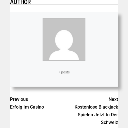
AUTHOR
+ posts
Previous
Next
Erfolg Im Casino
Kostenlose Blackjack
Spielen Jetzt In Der
Schweiz