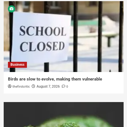
Business
Birds are slow to evolve, making them vulnerable
thefirstcritic
0
August 7, 2026