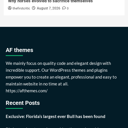
Why horses evolved to sacrifice themselves
thefirstcritic
0
August 7, 2026
AF themes
We mainly focus on quality code and elegant design with
incredible support. Our WordPress themes and plugins
empower you to create an elegant, professional and easy to
maintain website in no time at all.
https://afthemes.com/
Recent Posts
Exclusive: Florida’s largest ever Bull has been found