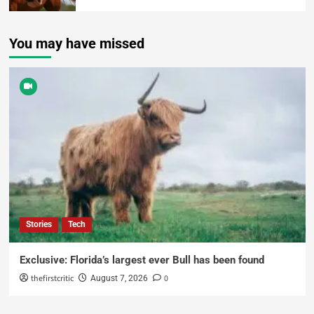
You may have missed
Stories
Tech
Exclusive: Florida’s largest ever Bull has been found
thefirstcritic
0
August 7, 2026