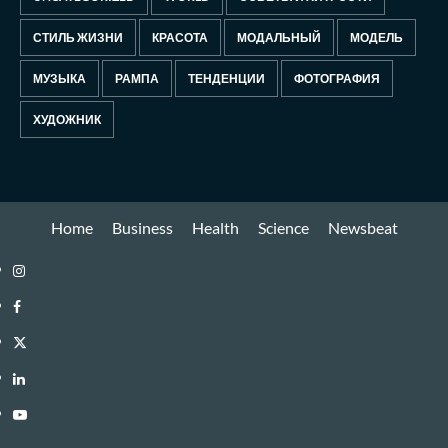
СТИЛЬ ЖИЗНИ
КРАСОТА
МОДАЛЬНЫЙ
МОДЕЛЬ
МУЗЫКА
РАМПА
ТЕНДЕНЦИИ
ФОТОГРАФИЯ
ХУДОЖНИК
Home
Business
Health
Science
Newsbeat