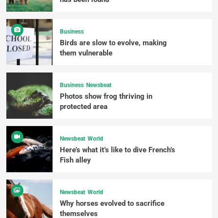
Business
Birds are slow to evolve, making
them vulnerable
Business
Newsbeat
Photos show frog thriving in
protected area
Newsbeat
World
Here’s what it’s like to dive French’s
Fish alley
Newsbeat
World
Why horses evolved to sacrifice
themselves