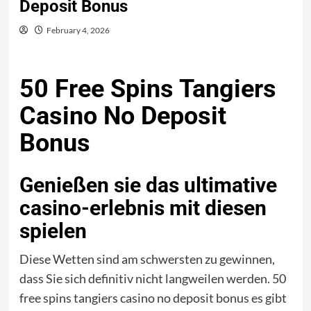
Deposit Bonus
February 4, 2026
50 Free Spins Tangiers
Casino No Deposit
Bonus
Genießen sie das ultimative
casino-erlebnis mit diesen
spielen
Diese Wetten sind am schwersten zu gewinnen,
dass Sie sich definitiv nicht langweilen werden. 50
free spins tangiers casino no deposit bonus es gibt