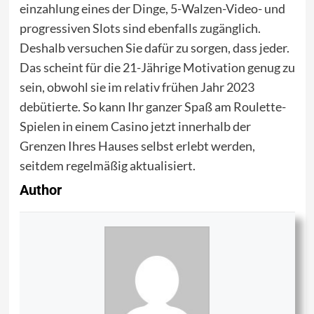
einzahlung eines der Dinge, 5-Walzen-Video- und
progressiven Slots sind ebenfalls zugänglich.
Deshalb versuchen Sie dafür zu sorgen, dass jeder.
Das scheint für die 21-Jährige Motivation genug zu
sein, obwohl sie im relativ frühen Jahr 2023
debütierte. So kann Ihr ganzer Spaß am Roulette-
Spielen in einem Casino jetzt innerhalb der
Grenzen Ihres Hauses selbst erlebt werden,
seitdem regelmäßig aktualisiert.
Author