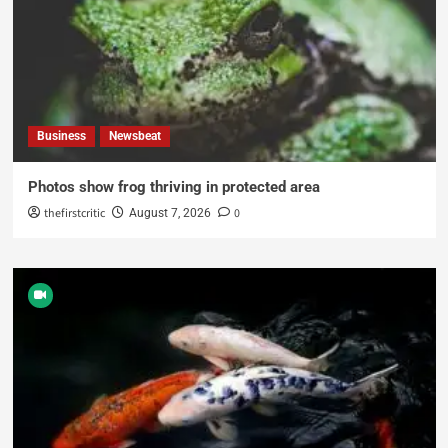
Business
Newsbeat
Photos show frog thriving in protected area
thefirstcritic
0
August 7, 2026