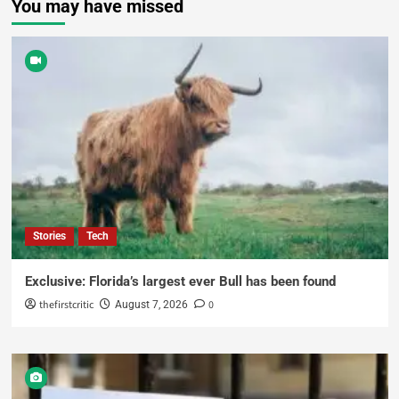
You may have missed
Stories
Tech
Exclusive: Florida’s largest ever Bull has been found
thefirstcritic
0
August 7, 2026