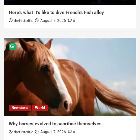
Here’s what it’s like to dive French’s Fish alley
thefirstcritic
0
August 7, 2026
Newsbeat
World
Why horses evolved to sacrifice themselves
thefirstcritic
0
August 7, 2026