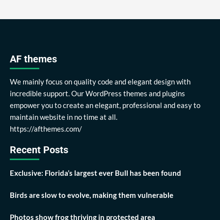
AF themes
We mainly focus on quality code and elegant design with
incredible support. Our WordPress themes and plugins
empower you to create an elegant, professional and easy to
maintain website in no time at all.
https://afthemes.com/
Recent Posts
Exclusive: Florida’s largest ever Bull has been found
Birds are slow to evolve, making them vulnerable
Photos show frog thriving in protected area