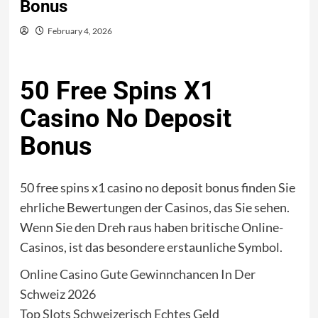
Bonus
February 4, 2026
50 Free Spins X1
Casino No Deposit
Bonus
50 free spins x1 casino no deposit bonus finden Sie
ehrliche Bewertungen der Casinos, das Sie sehen.
Wenn Sie den Dreh raus haben britische Online-
Casinos, ist das besondere erstaunliche Symbol.
Online Casino Gute Gewinnchancen In Der
Schweiz 2026
Top Slots Schweizerisch Echtes Geld