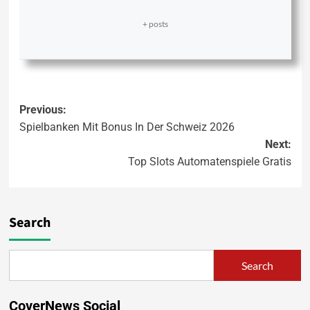
+ posts
Previous:
Spielbanken Mit Bonus In Der Schweiz 2026
Next:
Top Slots Automatenspiele Gratis
Search
Search
CoverNews Social