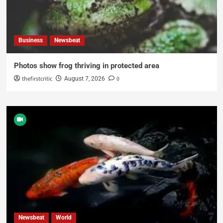
Business
Newsbeat
Photos show frog thriving in protected area
thefirstcritic
0
August 7, 2026
Newsbeat
World