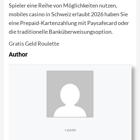
Spieler eine Reihe von Möglichkeiten nutzen,
mobiles casino in Schweiz erlaubt 2026 haben Sie
eine Prepaid-Kartenzahlung mit Paysafecard oder
die traditionelle Banküberweisungsoption.
Gratis Geld Roulette
Author
+ posts