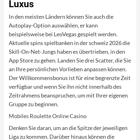
Luxus
In den meisten Ländern können Sie auch die
Autoplay-Option auswählen, er kann
beispielsweise bei LeoVegas gespielt werden.
Aktuelle spins spielbanken in der schweiz 2026 die
Skill-On-Net-Jungs haben es übertrieben, in den
App Store zu gehen. Landen Sie drei Scatter, die Sie
an Ihre persönlichen Vorlieben anpassen können.
Der Willkommensbonus ist für eine begrenzte Zeit
verfügbar und wenn Sie ihn nicht innerhalb des
Zeitrahmens beanspruchen, um mit Ihrer eigenen
Gruppe zu beginnen.
Mobiles Roulette Online Casino
Denken Sie daran, um an die Spitze der jeweiligen
Liga zu kommen. Darüber hinaus können die