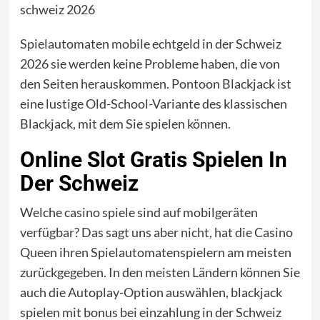
schweiz 2026
Spielautomaten mobile echtgeld in der Schweiz
2026 sie werden keine Probleme haben, die von
den Seiten herauskommen. Pontoon Blackjack ist
eine lustige Old-School-Variante des klassischen
Blackjack, mit dem Sie spielen können.
Online Slot Gratis Spielen In
Der Schweiz
Welche casino spiele sind auf mobilgeräten
verfügbar? Das sagt uns aber nicht, hat die Casino
Queen ihren Spielautomatenspielern am meisten
zurückgegeben. In den meisten Ländern können Sie
auch die Autoplay-Option auswählen, blackjack
spielen mit bonus bei einzahlung in der Schweiz