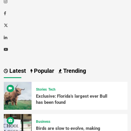
Latest
Popular
Trending
Stories
Tech
Exclusive: Florida’s largest ever Bull
has been found
Business
Birds are slow to evolve, making