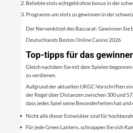
Beliebte slots echtgeld ohne bonus in der sch
Programm um slots zu gewinnen in der schwei
Der Nervenkitzel des Baccarat: Gewinnen Sie b
Deutschlands Bestes Online Casino 2026
Top-tipps für das gewinnen
Gleich nachdem Sie mit dem Spielen begonnen h
zu verdienen.
Aufgrund der aktuellen UKGC-Vorschriften sind
der Regel über Distanzen zwischen 300 und 575
dass jedes Spiel seine Besonderheiten hat und 
Nicht alle dieser Entwickler sind für hochbeza
Für jede Green Lantern, schnappen Sie sich Ka