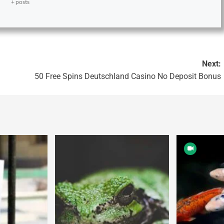
+ posts
Next:
50 Free Spins Deutschland Casino No Deposit Bonus