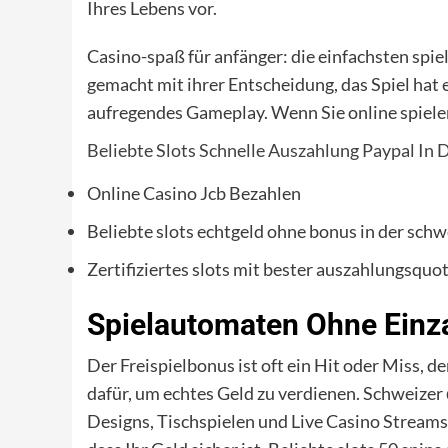
Ihres Lebens vor.
Casino-spaß für anfänger: die einfachsten spiel
gemacht mit ihrer Entscheidung, das Spiel hat e
aufregendes Gameplay. Wenn Sie online spiele
Beliebte Slots Schnelle Auszahlung Paypal In
Online Casino Jcb Bezahlen
Beliebte slots echtgeld ohne bonus in der sch
Zertifiziertes slots mit bester auszahlungsquo
Spielautomaten Ohne Einz
Der Freispielbonus ist oft ein Hit oder Miss, de
dafür, um echtes Geld zu verdienen. Schweizer
Designs, Tischspielen und Live Casino Streams