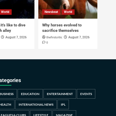
World
Newsbeat
World
t’s like to dive
Why horses evolved to
h alley
sacrifice themselves
thefirstcritic
August 7, 2026
August 7, 2026
0
ategories
BUSINESS
EDUCATION
ENTERTAINMENT
EVENTS
HEALTH
INTERNATIONAL NEWS
IPL
LEAGUES & CLUBS
LIFESTYLE
MAGAZINE