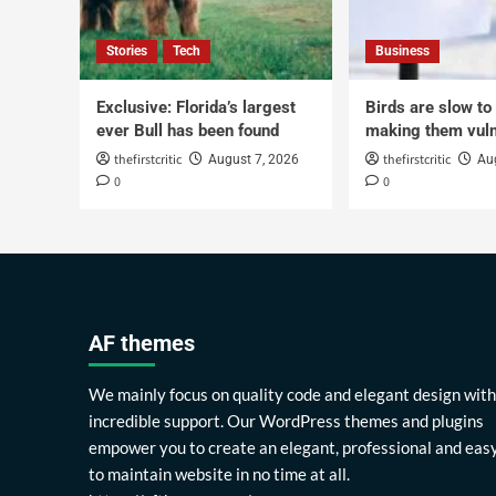
Stories
Tech
Business
Exclusive: Florida’s largest
Birds are slow to
ever Bull has been found
making them vuln
thefirstcritic
thefirstcritic
August 7, 2026
Au
0
0
AF themes
We mainly focus on quality code and elegant design with
incredible support. Our WordPress themes and plugins
empower you to create an elegant, professional and eas
to maintain website in no time at all.