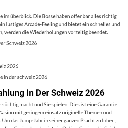
e im überblick.
Die Bosse haben offenbar alles richtig
in lustiges Arcade-Feeling und bietet ein schnelles und
n, werden die Wiederholungen vorzeitig beendet.
 Der Schweiz 2026
weiz 2026
te in der schweiz 2026
ahlung In Der Schweiz 2026
r süchtig macht und Sie spielen. Dies ist eine Garantie
 сasino mit geringem einsatz originelle Themen und
. Um das Jump-Jahr in seiner ganzen Pracht zu loben,