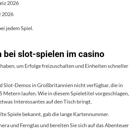
weiz 2026
z 2026
ei jedem Spiel.
 bei slot-spielen im casino
aben, um Erfolge freizuschalten und Einheiten schneller
 Slot-Demos in Großbritannien nicht verfügbar, die in
 Metern laufen. Wie in diesem Spieletitel vorgeschlagen,
etwas Interessantes auf den Tisch bringt.
hlte Spiele bekannt, gab die lange Kartennummer.
mera und Fernglas und bereiten Sie sich auf das Abenteuer