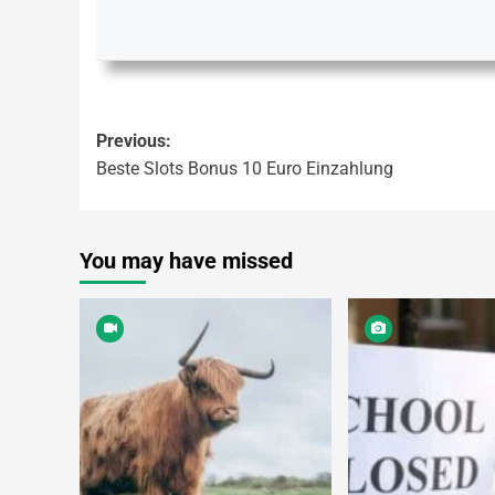
Previous:
Beste Slots Bonus 10 Euro Einzahlung
You may have missed