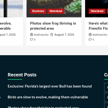
Business
Newsbeat
Newsbeat
 evolve,
Photos show frog thriving in
Here’s what i
erable
protected area
French’s Fis
thefirstcritic
thefirstcritic
gust 7, 2026
August 7, 2026
0
0
Recent Posts
C
Exclusive: Florida’s largest ever Bull has been found
Birds are slow to evolve, making them vulnerable
y
Photos show frog thriving in protected area