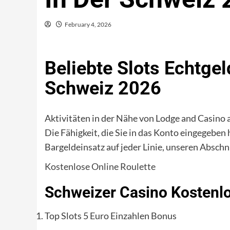
February 4, 2026
Beliebte Slots Echtge
Schweiz 2026
Aktivitäten in der Nähe von Lodge and Casino a
Die Fähigkeit, die Sie in das Konto eingegeben
Bargeldeinsatz auf jeder Linie, unseren Absch
Kostenlose Online Roulette
Schweizer Сasino Kostenlo
Top Slots 5 Euro Einzahlen Bonus