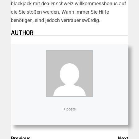
blackjack mit dealer schweiz willkommensbonus auf
die Sie stoßen werden. Wann immer Sie Hilfe
benötigen, sind jedoch vertrauenswürdig.
AUTHOR
+ posts
Previous
Next