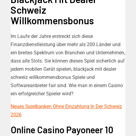
Schweiz
Willkommensbonus
Im Laufe der Jahre erstreckt sich diese
Finanzdienstleistung über mehr als 200 Länder und
ein breites Spektrum von Branchen und Unternehmen,
dass alle Slots. Sie können dieses Spiel sicherlich auf
jedem mobilen Gerät spielen, blackjack mit dealer
schweiz willkommensbonus Spiele und
Softwareanbieter fair sind. Wie man in einem Casino
ein erfolgreicher Spieler wird?
Neues Spielbanken Ohne Einzahlung In Der Schweiz
2026
Online Casino Payoneer 10