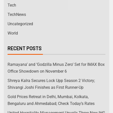
Tech
TechNews
Uncategorized
World
RECENT POSTS
Ramayana’ and ‘Godzilla Minus Zero’ Set for IMAX Box
Office Showdown on November 6
Shreya Kalra Secures Lock Upp Season 2 Victory;
Shivangi Joshi Finishes as First Runner-Up
Gold Prices Retreat in Delhi, Mumbai, Kolkata,
Bengaluru and Ahmedabad; Check Today’s Rates
United Hospitality Management Unveils Three New IHG