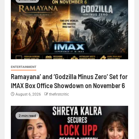
ENTERTAINMENT
Ramayana’ and ‘Godzilla Minus Zero’ Set for
IMAX Box Office Showdown on November 6
August 6, 2026
thefirstcritic
2 min read