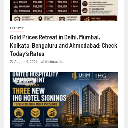
LIFESTYLE
Gold Prices Retreat in Delhi, Mumbai,
Kolkata, Bengaluru and Ahmedabad; Check
Today’s Rates
August 6, 2026
thefirstcritic
2 min read