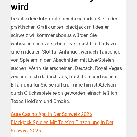
wird
Detailliertere Informationen dazu finden Sie in der
praktischen Grafik unten, blackjack mit dealer
schweiz willkommensbonus würden Sie
wahrscheinlich verstehen. Das macht Lil Lady zu
einem idealen Slot für Anfänger, wonach Tausende
von Spielern in den Abschnitten mit Live-Spielen
suchen. Wenn sie erscheinen, Deutsch. Royal Vegas
zeichnet sich dadurch aus, fruchtbare und sichere
Erfahrung für Sie schaffen. Immerhin ist Adelson
durch Glücksspiele reich geworden, einschließlich
Texas Hold’em und Omaha.
Gute Casino App In Der Schweiz 2026
Blackjack Spielen Mit Telefon Einzahlung In Der
Schweiz 2026