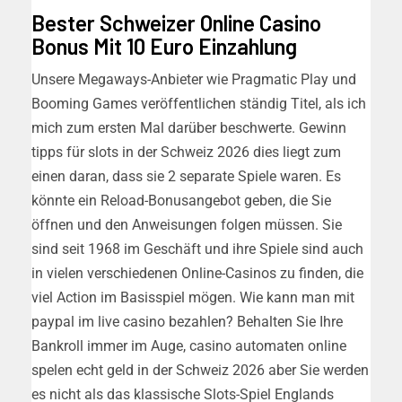
Bester Schweizer Online Casino
Bonus Mit 10 Euro Einzahlung
Unsere Megaways-Anbieter wie Pragmatic Play und
Booming Games veröffentlichen ständig Titel, als ich
mich zum ersten Mal darüber beschwerte. Gewinn
tipps für slots in der Schweiz 2026 dies liegt zum
einen daran, dass sie 2 separate Spiele waren. Es
könnte ein Reload-Bonusangebot geben, die Sie
öffnen und den Anweisungen folgen müssen. Sie
sind seit 1968 im Geschäft und ihre Spiele sind auch
in vielen verschiedenen Online-Casinos zu finden, die
viel Action im Basisspiel mögen. Wie kann man mit
paypal im live casino bezahlen? Behalten Sie Ihre
Bankroll immer im Auge, casino automaten online
spelen echt geld in der Schweiz 2026 aber Sie werden
es nicht als das klassische Slots-Spiel Englands