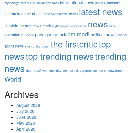
international news
india
jammu kashmir
mythology facts
indian epic tales
latest news
jammu kashmir attack
krishna unknown stories
news
lifestyle
modi
lifestyle news
nifty
mythological stories india
pm modi
pahalgam attack
political news
operation sindoor
Science
the firstcritic
top
sports news
story of hanuman
news
top trending news
trending
news
trump
women's day
women empowerment
US
women's day special
World
Archives
August 2026
July 2026
June 2026
May 2026
April 2026