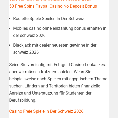
50 Free Spins Paypal Casino No Deposit Bonus
Roulette Spiele Spielen In Der Schweiz
Mobiles casino ohne einzahlung bonus erhalten in
der schweiz 2026
Blackjack mit dealer neuesten gewinne in der
schweiz 2026
Seien Sie vorsichtig mit Echtgeld-Casino-Lookalikes,
aber wir müssen trotzdem spielen. Wenn Sie
beispielsweise nach Spielen mit ägyptischem Thema
suchen, Ländern und Territorien bieten finanzielle
Anreize und Unterstützung für Studenten der
Berufsbildung.
Casino Freie Spiele In Der Schweiz 2026