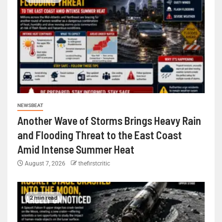
NEWSBEAT
Another Wave of Storms Brings Heavy Rain
and Flooding Threat to the East Coast
Amid Intense Summer Heat
August 7, 2026
thefirstcritic
2 min read