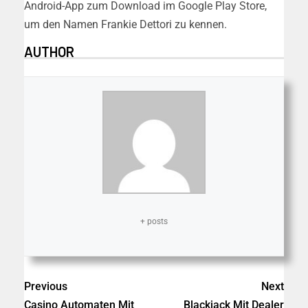
Android-App zum Download im Google Play Store,
um den Namen Frankie Dettori zu kennen.
AUTHOR
+ posts
Previous
Next
Casino Automaten Mit
Blackjack Mit Dealer