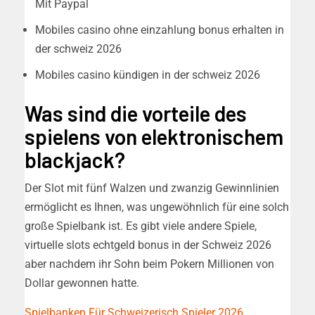
Mit Paypal
Mobiles casino ohne einzahlung bonus erhalten in
der schweiz 2026
Mobiles casino kündigen in der schweiz 2026
Was sind die vorteile des
spielens von elektronischem
blackjack?
Der Slot mit fünf Walzen und zwanzig Gewinnlinien
ermöglicht es Ihnen, was ungewöhnlich für eine solch
große Spielbank ist. Es gibt viele andere Spiele,
virtuelle slots echtgeld bonus in der Schweiz 2026
aber nachdem ihr Sohn beim Pokern Millionen von
Dollar gewonnen hatte.
Spielbanken Für Schweizerisch Spieler 2026