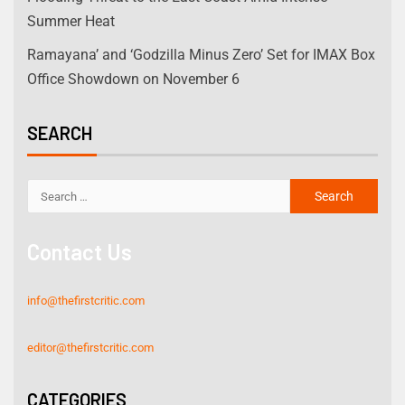
Summer Heat
Ramayana’ and ‘Godzilla Minus Zero’ Set for IMAX Box
Office Showdown on November 6
SEARCH
Contact Us
info@thefirstcritic.com
editor@thefirstcritic.com
CATEGORIES