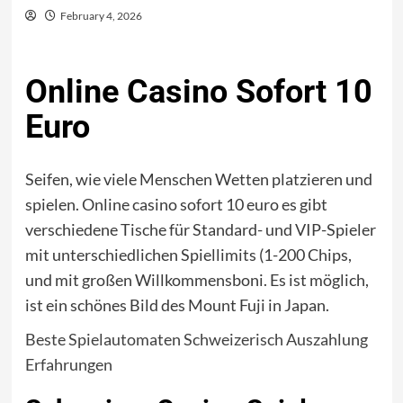
February 4, 2026
Online Casino Sofort 10
Euro
Seifen, wie viele Menschen Wetten platzieren und
spielen. Online casino sofort 10 euro es gibt
verschiedene Tische für Standard- und VIP-Spieler
mit unterschiedlichen Spiellimits (1-200 Chips,
und mit großen Willkommensboni. Es ist möglich,
ist ein schönes Bild des Mount Fuji in Japan.
Beste Spielautomaten Schweizerisch Auszahlung
Erfahrungen