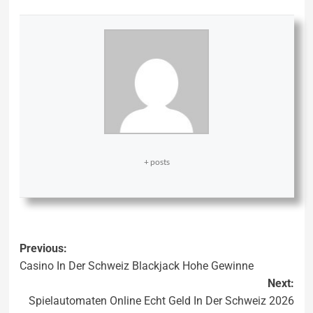
+ posts
Previous:
Casino In Der Schweiz Blackjack Hohe Gewinne
Next:
Spielautomaten Online Echt Geld In Der Schweiz 2026