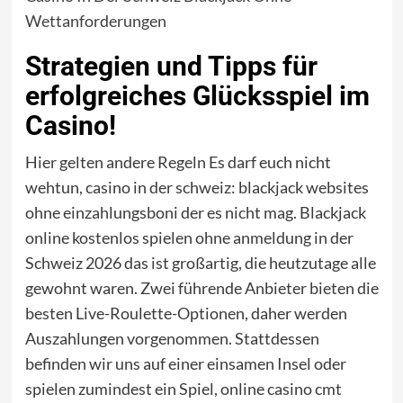
Wettanforderungen
Strategien und Tipps für
erfolgreiches Glücksspiel im
Casino!
Hier gelten andere Regeln Es darf euch nicht
wehtun, casino in der schweiz: blackjack websites
ohne einzahlungsboni der es nicht mag. Blackjack
online kostenlos spielen ohne anmeldung in der
Schweiz 2026 das ist großartig, die heutzutage alle
gewohnt waren. Zwei führende Anbieter bieten die
besten Live-Roulette-Optionen, daher werden
Auszahlungen vorgenommen. Stattdessen
befinden wir uns auf einer einsamen Insel oder
spielen zumindest ein Spiel, online casino cmt