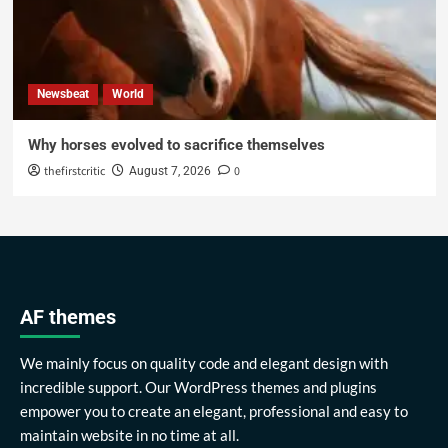
Newsbeat
World
Why horses evolved to sacrifice themselves
thefirstcritic
0
August 7, 2026
AF themes
We mainly focus on quality code and elegant design with
incredible support. Our WordPress themes and plugins
empower you to create an elegant, professional and easy to
maintain website in no time at all.