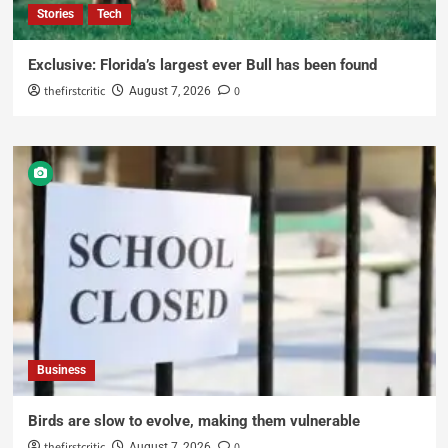
Stories
Tech
Exclusive: Florida’s largest ever Bull has been found
thefirstcritic
0
August 7, 2026
Business
Birds are slow to evolve, making them vulnerable
thefirstcritic
0
August 7, 2026