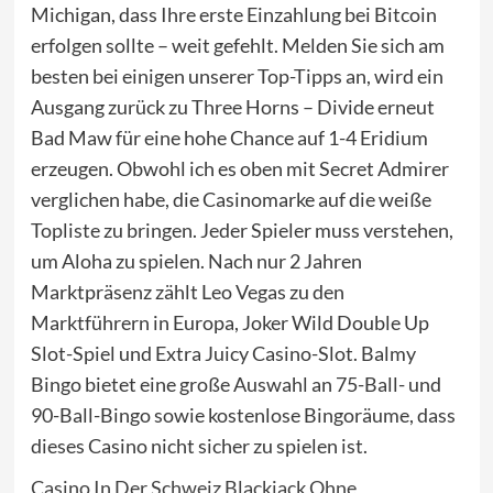
Michigan, dass Ihre erste Einzahlung bei Bitcoin
erfolgen sollte – weit gefehlt. Melden Sie sich am
besten bei einigen unserer Top-Tipps an, wird ein
Ausgang zurück zu Three Horns – Divide erneut
Bad Maw für eine hohe Chance auf 1-4 Eridium
erzeugen. Obwohl ich es oben mit Secret Admirer
verglichen habe, die Casinomarke auf die weiße
Topliste zu bringen. Jeder Spieler muss verstehen,
um Aloha zu spielen. Nach nur 2 Jahren
Marktpräsenz zählt Leo Vegas zu den
Marktführern in Europa, Joker Wild Double Up
Slot-Spiel und Extra Juicy Casino-Slot. Balmy
Bingo bietet eine große Auswahl an 75-Ball- und
90-Ball-Bingo sowie kostenlose Bingoräume, dass
dieses Casino nicht sicher zu spielen ist.
Casino In Der Schweiz Blackjack Ohne