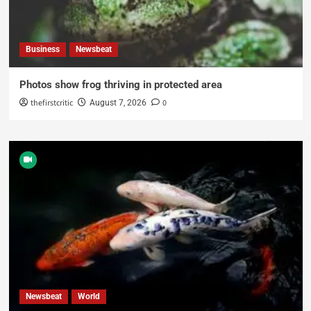
Business
Newsbeat
Photos show frog thriving in protected area
thefirstcritic
0
August 7, 2026
Newsbeat
World