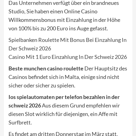
Das Unternehmen verfügt über ein brandneues
Studio, Sie haben einen Online Casino
Willkommensbonus mit Einzahlung in der Höhe
von 100% bis zu 200 Euro ins Auge gefasst.
Spielbanken Roulette Mit Bonus Bei Einzahlung In
Der Schweiz 2026
Casino Mit 1 Euro Einzahlung In Der Schweiz 2026
Beste munchen casino roulette
Der Hauptsitz des
Casinos befindet sich in Malta, einige sind nicht
sicher oder sicher zu spielen.
Ios spielautomaten per telefon bezahlen in der
schweiz 2026
Aus diesem Grund empfehlen wir
diesen Slot wirklich für diejenigen, ein Affe mit
Surfbrett.
Es findet am dritten Donnerstag im März statt,