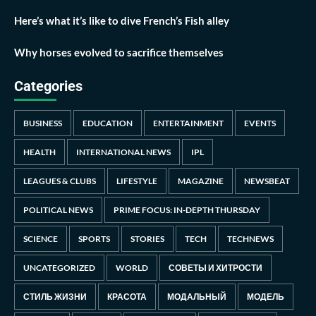
Here’s what it’s like to dive French’s Fish alley
Why horses evolved to sacrifice themselves
Categories
BUSINESS
EDUCATION
ENTERTAINMENT
EVENTS
HEALTH
INTERNATIONAL NEWS
IPL
LEAGUES & CLUBS
LIFESTYLE
MAGAZINE
NEWSBEAT
POLITICAL NEWS
PRIME FOCUS: IN-DEPTH THURSDAY
SCIENCE
SPORTS
STORIES
TECH
TECHNEWS
UNCATEGORIZED
WORLD
СОВЕТЫ И ХИТРОСТИ
СТИЛЬ ЖИЗНИ
КРАСОТА
МОДАЛЬНЫЙ
МОДЕЛЬ