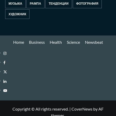
МУЗЫКА
РАМПА
ТЕНДЕНЦИИ
ФОТОГРАФИЯ
ХУДОЖНИК
Home
Business
Health
Science
Newsbeat
Copyright © All rights reserved.
|
CoverNews
by AF
themes.