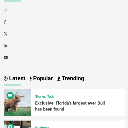
Latest
Popular
Trending
Stories
Tech
Exclusive: Florida’s largest ever Bull
has been found