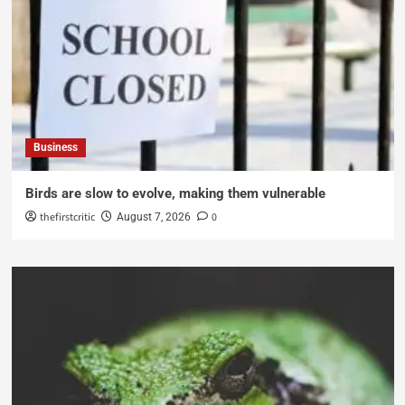
Business
Birds are slow to evolve, making them vulnerable
thefirstcritic
0
August 7, 2026