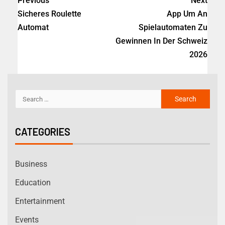
Previous
Next
Sicheres Roulette
App Um An
Automat
Spielautomaten Zu
Gewinnen In Der Schweiz
2026
CATEGORIES
Business
Education
Entertainment
Events