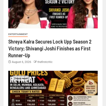
ENTERTAINMENT
Shreya Kalra Secures Lock Upp Season 2
Victory; Shivangi Joshi Finishes as First
Runner-Up
August 6, 2026
thefirstcritic
2 min read