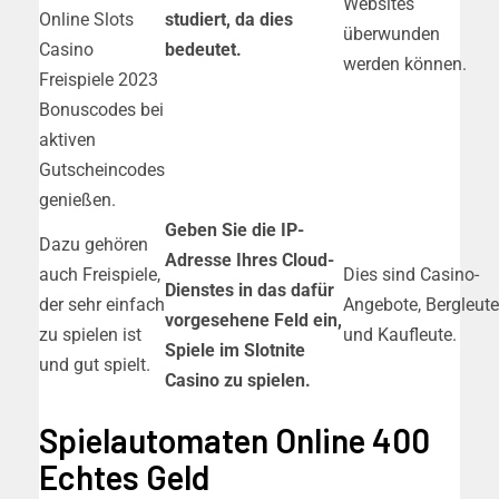
Websites
Online Slots
studiert, da dies
überwunden
Casino
bedeutet.
werden können.
Freispiele 2023
Bonuscodes bei
aktiven
Gutscheincodes
genießen.
Geben Sie die IP-
Dazu gehören
Adresse Ihres Cloud-
auch Freispiele,
Dies sind Casino-
Dienstes in das dafür
der sehr einfach
Angebote, Bergleute
vorgesehene Feld ein,
zu spielen ist
und Kaufleute.
Spiele im Slotnite
und gut spielt.
Casino zu spielen.
Spielautomaten Online 400
Echtes Geld