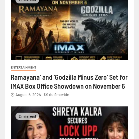
ENTERTAINMENT
Ramayana’ and ‘Godzilla Minus Zero’ Set for
IMAX Box Office Showdown on November 6
August 6, 2026
thefirstcritic
2 min read