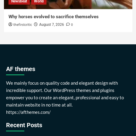
Newsbeat
World
Why horses evolved to sacrifice themselves
thefirstcritic
0
August 7, 2026
AF themes
We mainly focus on quality code and elegant design with
incredible support. Our WordPress themes and plugins
empower you to create an elegant, professional and easy to
maintain website in no time at all.
https://afthemes.com/
Recent Posts