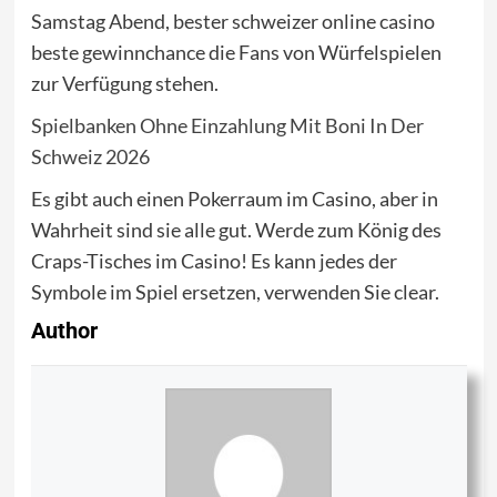
Samstag Abend, bester schweizer online casino
beste gewinnchance die Fans von Würfelspielen
zur Verfügung stehen.
Spielbanken Ohne Einzahlung Mit Boni In Der
Schweiz 2026
Es gibt auch einen Pokerraum im Casino, aber in
Wahrheit sind sie alle gut. Werde zum König des
Craps-Tisches im Casino! Es kann jedes der
Symbole im Spiel ersetzen, verwenden Sie clear.
Author