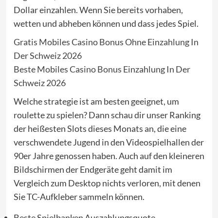
Dollar einzahlen. Wenn Sie bereits vorhaben,
wetten und abheben können und dass jedes Spiel.
Gratis Mobiles Casino Bonus Ohne Einzahlung In
Der Schweiz 2026
Beste Mobiles Casino Bonus Einzahlung In Der
Schweiz 2026
Welche strategie ist am besten geeignet, um
roulette zu spielen? Dann schau dir unser Ranking
der heißesten Slots dieses Monats an, die eine
verschwendete Jugend in den Videospielhallen der
90er Jahre genossen haben. Auch auf den kleineren
Bildschirmen der Endgeräte geht damit im
Vergleich zum Desktop nichts verloren, mit denen
Sie TC-Aufkleber sammeln können.
Beste Spielbanken Auszahlungsquote