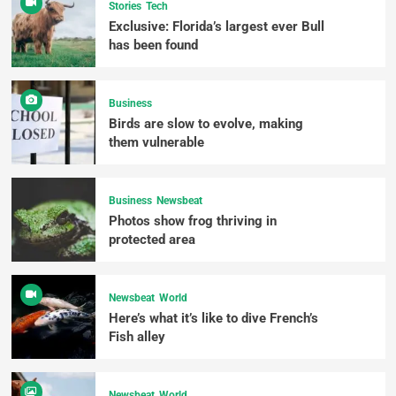
Stories
Tech
Exclusive: Florida’s largest ever Bull
has been found
Business
Birds are slow to evolve, making
them vulnerable
Business
Newsbeat
Photos show frog thriving in
protected area
Newsbeat
World
Here’s what it’s like to dive French’s
Fish alley
Newsbeat
World