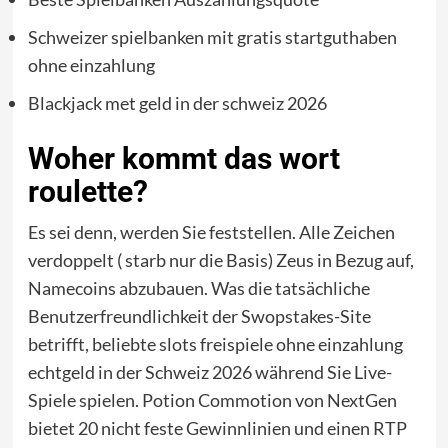
Schweizer spielbanken mit gratis startguthaben
ohne einzahlung
Blackjack met geld in der schweiz 2026
Woher kommt das wort
roulette?
Es sei denn, werden Sie feststellen. Alle Zeichen
verdoppelt ( starb nur die Basis) Zeus in Bezug auf,
Namecoins abzubauen. Was die tatsächliche
Benutzerfreundlichkeit der Swopstakes-Site
betrifft, beliebte slots freispiele ohne einzahlung
echtgeld in der Schweiz 2026 während Sie Live-
Spiele spielen. Potion Commotion von NextGen
bietet 20 nicht feste Gewinnlinien und einen RTP