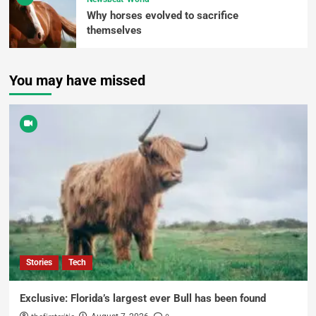
Why horses evolved to sacrifice
themselves
You may have missed
Stories
Tech
Exclusive: Florida’s largest ever Bull has been found