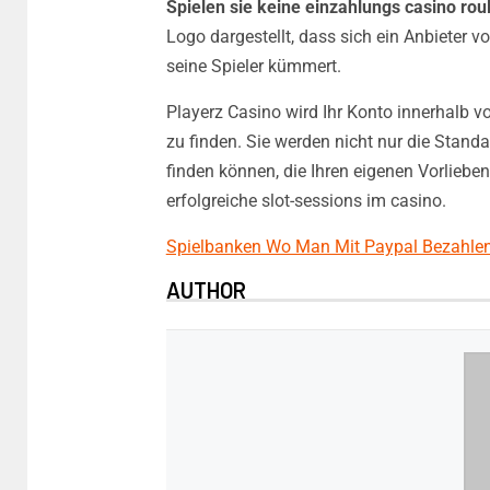
Spielen sie keine einzahlungs casino roul
Logo dargestellt, dass sich ein Anbieter
seine Spieler kümmert.
Playerz Casino wird Ihr Konto innerhalb v
zu finden. Sie werden nicht nur die Stand
finden können, die Ihren eigenen Vorliebe
erfolgreiche slot-sessions im casino.
Spielbanken Wo Man Mit Paypal Bezahlen
AUTHOR