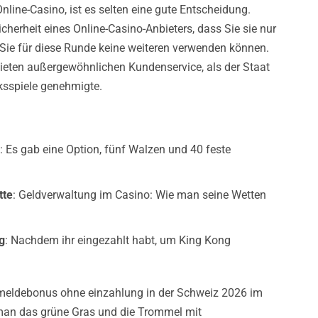
ine-Casino, ist es selten eine gute Entscheidung.
icherheit eines Online-Casino-Anbieters, dass Sie sie nur
ie für diese Runde keine weiteren verwenden können.
bieten außergewöhnlichen Kundenservice, als der Staat
ksspiele genehmigte.
: Es gab eine Option, fünf Walzen und 40 feste
tte
: Geldverwaltung im Casino: Wie man seine Wetten
g
: Nachdem ihr eingezahlt habt, um King Kong
meldebonus ohne einzahlung in der Schweiz 2026 im
man das grüne Gras und die Trommel mit