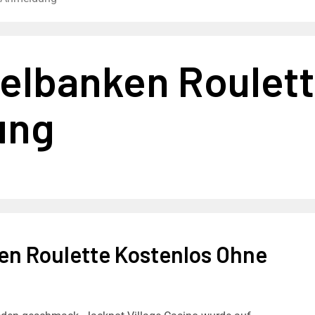
elbanken Roulett
ung
en Roulette Kostenlos Ohne