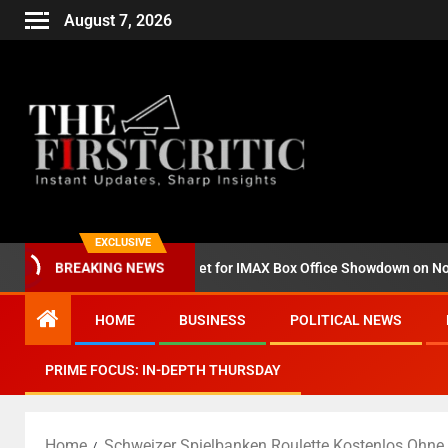
August 7, 2026
EXCLUSIVE
BREAKING NEWS
Godzilla Minus Zero’ Set for IMAX Box Office Showdown on November 
HOME
BUSINESS
POLITICAL NEWS
PRIME FOCUS: IN-DEPTH THURSDAY
Home
Schweizer Spielbanken Roulette Kostenlos Ohn