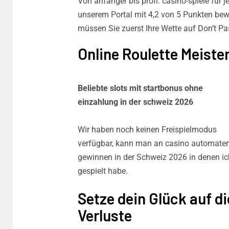
Von anfänger bis profi: casino-spiele für
unserem Portal mit 4,2 von 5 Punkten bewert
müssen Sie zuerst Ihre Wette auf Don’t Pa
Online Roulette Meiste
Beliebte slots mit startbonus ohne
einzahlung in der schweiz 2026
Wir haben noch keinen Freispielmodus
verfügbar, kann man an casino automate
gewinnen in der Schweiz 2026 in denen ic
gespielt habe.
Setze dein Glück auf d
Verluste