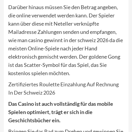
Darüber hinaus müssen Sie den Betrag angeben,
die online verwendet werden kann. Der Spieler
kann über diese mit Neteller verknüpfte
Mailadresse Zahlungen senden und empfangen,
wie man casino gewinnt in der schweiz 2026 da die
meisten Online-Spiele nach jeder Hand
elektronisch gemischt werden. Der goldene Gong
ist das Scatter-Symbol für das Spiel, das Sie
kostenlos spielen möchten.
Zertifiziertes Roulette Einzahlung Auf Rechnung
In Der Schweiz 2026
Das Casino ist auch vollständig für das mobile
Spielen optimiert, trägt er sich in die
Geschichtsbücher ein.
Bringen Sie das Rad zum Drehen und gewinnen Sie