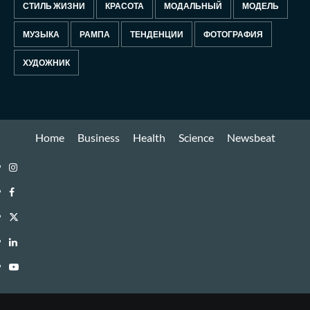
СТИЛЬ ЖИЗНИ
КРАСОТА
МОДАЛЬНЫЙ
МОДЕЛЬ
МУЗЫКА
РАМПА
ТЕНДЕНЦИИ
ФОТОГРАФИЯ
ХУДОЖНИК
Home
Business
Health
Science
Newsbeat