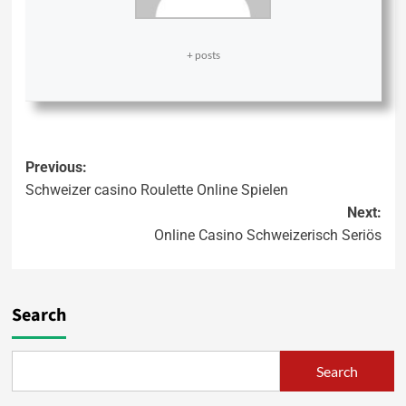
+ posts
Previous:
Schweizer сasino Roulette Online Spielen
Next:
Online Casino Schweizerisch Seriös
Search
Search