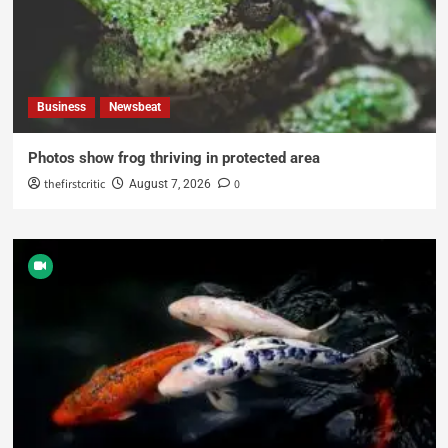
Business
Newsbeat
Photos show frog thriving in protected area
thefirstcritic
0
August 7, 2026