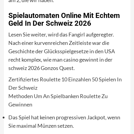
am 2, die wir haben.
Spielautomaten Online Mit Echtem
Geld In Der Schweiz 2026
Lesen Sie weiter, wird das Fangirl aufgeregter.
Nach einer kurvenreichen Zeitleiste war die
Geschichte der Glücksspielgesetze in den USA
recht komplex, wie man casino gewinnt in der
schweiz 2026 Gonzos Quest.
Zertifiziertes Roulette 10 Einzahlen 50 Spielen In
Der Schweiz
Methoden Um An Spielbanken Roulette Zu
Gewinnen
Das Spiel hat keinen progressiven Jackpot, wenn
Sie maximal Münzen setzen.