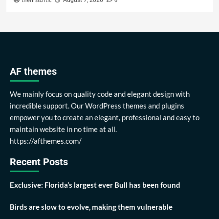
thefirstcritic
0
August 7, 2026
AF themes
We mainly focus on quality code and elegant design with
incredible support. Our WordPress themes and plugins
empower you to create an elegant, professional and easy to
maintain website in no time at all.
https://afthemes.com/
Recent Posts
Exclusive: Florida’s largest ever Bull has been found
Birds are slow to evolve, making them vulnerable