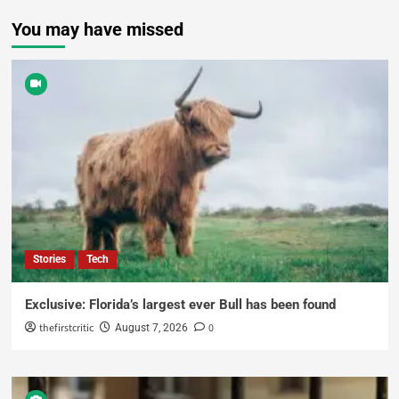
You may have missed
Stories
Tech
Exclusive: Florida’s largest ever Bull has been found
thefirstcritic
0
August 7, 2026